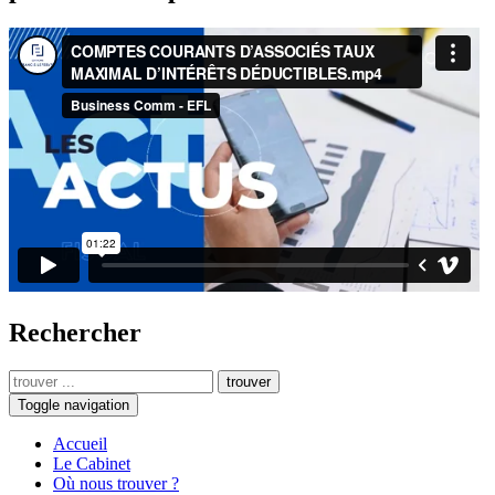
Rechercher
trouver
Toggle navigation
Accueil
Le Cabinet
Où nous trouver ?